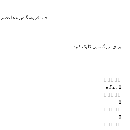
دســتـه بـنـدی کالاها
خانه
فروشگاه
برندها
عضویت P
برای بزرگنمایی کلیک کنید
0 دیدگاه
0
0