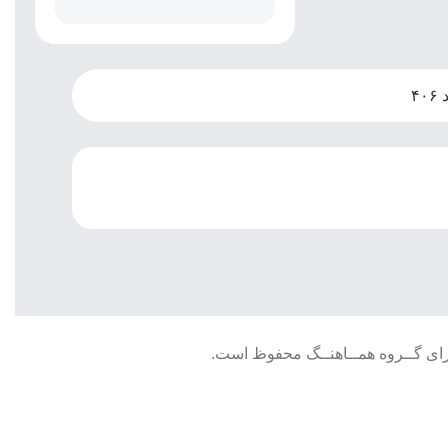
رای گــروه همــاهنــگ محفوظ است.