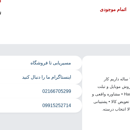
ا
اتمام موجودی
ت
مسیریابی تا فروشگاه
اینستاگرام ما را دنبال کنید
جایی که خرید موبایل، تبلت و اسپیکر راحت و مطمئنه. ما نزدیک ۲۰ ساله داریم کار
روش موبایل و تبلت
02166705299
سامسونگ و اکسسوری‌های اصل • اسپیکرهای JBL و Harman Kardon • مشاوره واقعی و
ا و قیمت منصفانه • ۴ ماه گارانتی تعویض کالا • پشتیبانی
09915252714
ا انتخاب درسته.