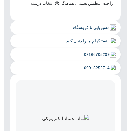
راحت، مطمئن هستی، هماهنگ کالا انتخاب درسته.
مسیریابی تا فروشگاه
اینستاگرام ما را دنبال کنید
02166705299
09915252714