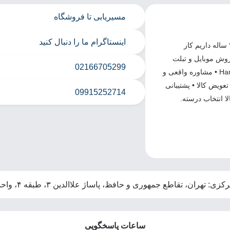
مسیریابی تا فروشگاه
اینستاگرام ما را دنبال کنید
جایی که خرید موبایل، تبلت و اسپیکر راحت و مطمئنه. ما نزدیک ۲۰ ساله داریم کار
روش موبایل و تبلت
02166705299
سامسونگ و اکسسوری‌های اصل • اسپیکرهای JBL و Harman Kardon • مشاوره واقعی و
ا و قیمت منصفانه • ۴ ماه گارانتی تعویض کالا • پشتیبانی
09915252714
ا انتخاب درسته.
ی: تهران، تقاطع جمهوری و حافظ، پاساژ علاالدین ۳، طبقه ۴، واحد ۴۰۶
ساعات پاسخگویی