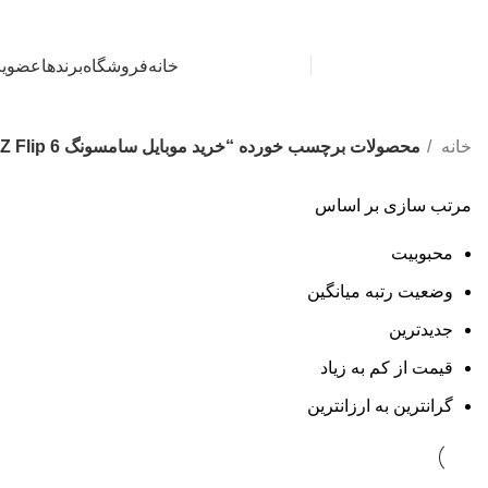
دســتـه بـنـدی کالاها
خانه
فروشگاه
برندها
عضویت P
خانه
محصولات برچسب خورده “خرید موبایل سامسونگ Z Flip 6”
مرتب سازی بر اساس
محبوبیت
وضعیت رتبه میانگین
جدیدترین
قیمت از کم به زیاد
گرانترین به ارزانترین